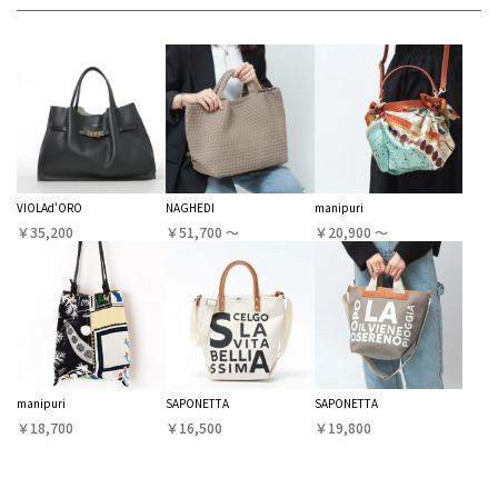
VIOLAd'ORO
NAGHEDI
manipuri
￥35,200
￥51,700 〜
￥20,900 〜
manipuri
SAPONETTA
SAPONETTA
￥18,700
￥16,500
￥19,800