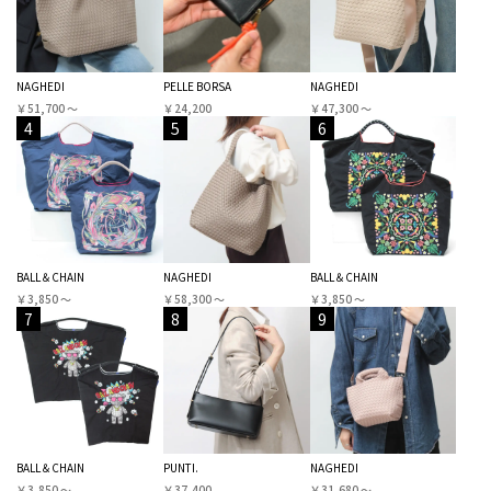
NAGHEDI
PELLE BORSA
NAGHEDI
￥51,700 〜
￥24,200
￥47,300 〜
4
5
6
BALL＆CHAIN
NAGHEDI
BALL＆CHAIN
￥3,850 〜
￥58,300 〜
￥3,850 〜
7
8
9
BALL＆CHAIN
PUNTI.
NAGHEDI
￥3,850 〜
￥37,400
￥31,680 〜