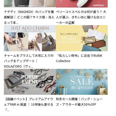
ナゲディ（NAGHEDI）のバッグを徹
ペリーコ×スペルガは何が違う？ 大
底解説｜ どこの国？サイズ感・洗え
人が選ぶ、きれいめに履ける白スニ
るって本...
ーカーの正解
チャームをプラスしてお気に入りの
「私らしい財布」に出会うWallet
バッグをアップデート｜
Collection
VIOLAd'ORO（ヴィ...
【店舗イベント】プレミアムアイウ
秋冬セール開催｜バッグ・シュー
ェアFAIR in 尾道 ｜ 10年後も愛せる
ズ・アウターが最大50％OFF
「...