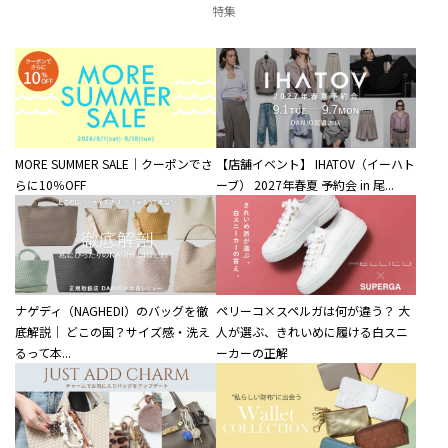
特集
MORE SUMMER SALE｜クーポンでさ
【店舗イベント】 IHATOV（イーハト
らに10％OFF
ーブ） 2027年春夏 予約会 in 尾...
ナゲディ（NAGHEDI）のバッグを徹
ペリーコ×スペルガは何が違う？ 大
底解説｜ どこの国？サイズ感・洗え
人が選ぶ、きれいめに履ける白スニ
るって本...
ーカーの正解