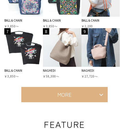
BALL＆CHAIN
BALL＆CHAIN
BALL＆CHAIN
￥3,850 〜
￥3,850 〜
￥2,200
7
8
9
BALL＆CHAIN
NAGHEDI
NAGHEDI
￥3,850 〜
￥58,300 〜
￥27,720 〜
MORE
FEATURE