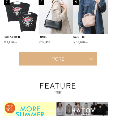
7
8
9
BALL＆CHAIN
PUNTI.
NAGHEDI
￥3,850 〜
￥37,400
￥31,680 〜
MORE
FEATURE
特集