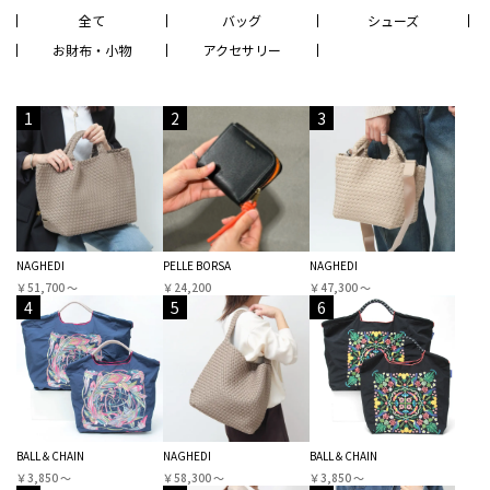
全て
バッグ
シューズ
お財布・小物
アクセサリー
1
2
3
NAGHEDI
PELLE BORSA
NAGHEDI
￥51,700 〜
￥24,200
￥47,300 〜
4
5
6
BALL＆CHAIN
NAGHEDI
BALL＆CHAIN
￥3,850 〜
￥58,300 〜
￥3,850 〜