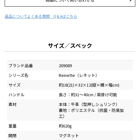
返品について
よくある質問 Q＆Aはこちら
サイズ／スペック
ブランド品番
209089
シリーズ名
Reinette（レネット）
サイズ
約18(21)×32×12(縦×横×幅cm)
ハンドル
長さ：約31～40cm / 肩掛け可能
素材
本体：牛革（型押しシュリンク）
裏地：ポリエステル（抗菌・防臭加
工）
重量
約620g
開閉
マグネット