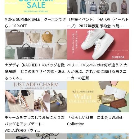
MORE SUMMER SALE｜クーポンでさ
【店舗イベント】 IHATOV（イーハト
らに10％OFF
ーブ） 2027年春夏 予約会 in 尾...
ナゲディ（NAGHEDI）のバッグを徹
ペリーコ×スペルガは何が違う？ 大
底解説｜ どこの国？サイズ感・洗え
人が選ぶ、きれいめに履ける白スニ
るって本...
ーカーの正解
チャームをプラスしてお気に入りの
「私らしい財布」に出会うWallet
バッグをアップデート｜
Collection
VIOLAd'ORO（ヴィ...