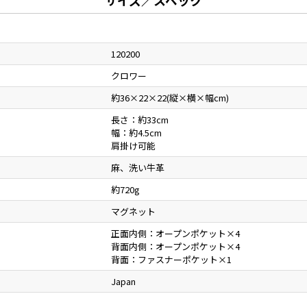
サイズ／スペック
120200
クロワー
約36×22×22(縦×横×幅cm)
長さ：約33cm
幅：約4.5cm
肩掛け可能
麻、洗い牛革
約720g
マグネット
正面内側：オープンポケット×4
背面内側：オープンポケット×4
背面：ファスナーポケット×1
Japan