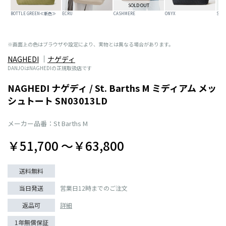
SOLD OUT
BOTTLE GREEN≪新色≫
ECRU
CASHMERE
ONYX
SHE
※画面上の色はブラウザや設定により、実物とは異なる場合があります。
NAGHEDI
ナゲディ
DANJOはNAGHEDIの正規取扱店です
NAGHEDI ナゲディ / St. Barths M ミディアム メッ
シュトート SN03013LD
メーカー品番：St Barths M
￥51,700 〜￥63,800
送料無料
当日発送
営業日12時までのご注文
返品可
詳細
1年無償保証