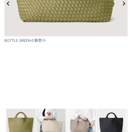
BOTTLE GREEN≪新色≫