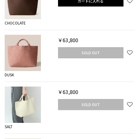
カートに入れる
CHOCOLATE
￥63,800
SOLD OUT
DUSK
￥63,800
SOLD OUT
SALT