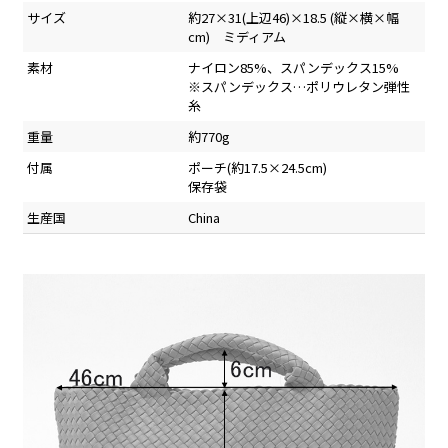
サイズ
約27×31(上辺46)×18.5 (縦×横×幅
cm) ミディアム
素材
ナイロン85%、スパンデックス15%
※スパンデックス…ポリウレタン弾性
糸
重量
約770g
付属
ポーチ(約17.5×24.5cm)
保存袋
生産国
China