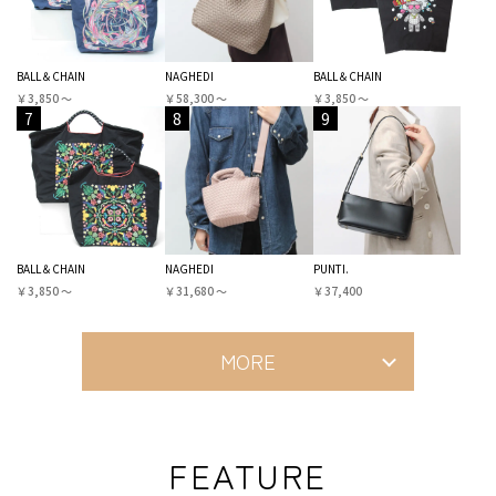
BALL＆CHAIN
NAGHEDI
BALL＆CHAIN
￥3,850 〜
￥58,300 〜
￥3,850 〜
7
8
9
BALL＆CHAIN
NAGHEDI
PUNTI.
￥3,850 〜
￥31,680 〜
￥37,400
MORE
FEATURE