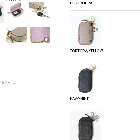
BEIGE/LILLAC
TORTORA/YELLOW
があります。
NAVY/MINT