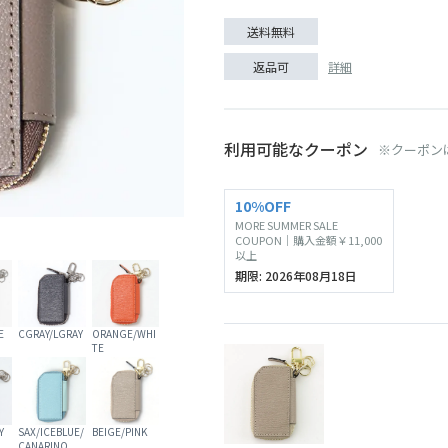
送料無料
詳細
返品可
利用可能なクーポン
※クーポン
SOLD O
10%OFF
MORE SUMMER SALE
BEIGE/LILLAC
COUPON｜購入金額￥11,000
以上
期限: 2026年08月18日
E
CGRAY/LGRAY
ORANGE/WHI
TE
Y
SAX/ICEBLUE/
BEIGE/PINK
CANARINO