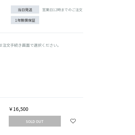
営業日12時までのご注文
当日発送
1年無償保証
は注文手続き画面で選択ください。
UT
NAVY/MINT
￥16,500
SOLD OUT