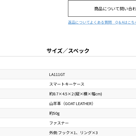
商品について問い合
返品について
よくある質問 Q＆Aはこち
サイズ／スペック
LA111GT
スマートキーケース
約8.7×4.5×2 (縦×横×幅cm)
山羊革（GOAT LEATHER）
約50g
ファスナー
外側:フック×1、リング×3