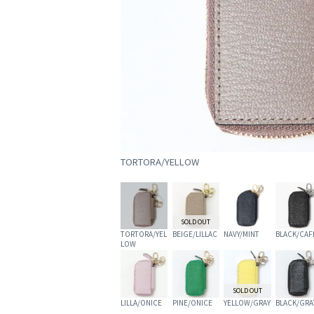
TORTORA/YELLOW
SOLD OUT
TORTORA/YEL
BEIGE/LILLAC
NAVY/MINT
BLACK/CAF
LOW
SOLD OUT
LILLA/ONICE
PINE/ONICE
YELLOW/GRAY
BLACK/GRA