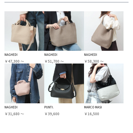
NAGHEDI
NAGHEDI
NAGHEDI
￥47,300 〜
￥51,700 〜
￥58,300 〜
NAGHEDI
PUNTI.
MARCO MASI
￥31,680 〜
￥39,600
￥16,500