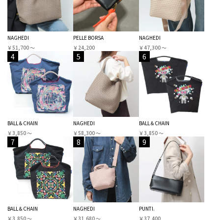
NAGHEDI
PELLE BORSA
NAGHEDI
￥51,700 〜
￥24,200
￥47,300 〜
4
5
6
BALL＆CHAIN
NAGHEDI
BALL＆CHAIN
￥3,850 〜
￥58,300 〜
￥3,850 〜
7
8
9
BALL＆CHAIN
NAGHEDI
PUNTI.
￥3,850 〜
￥31,680 〜
￥37,400