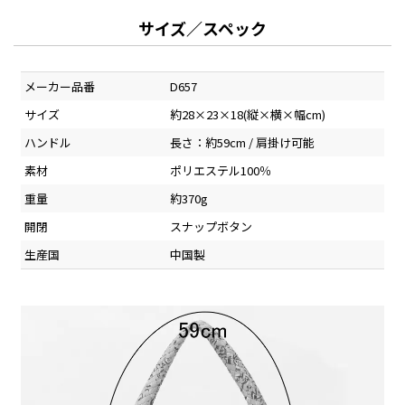
サイズ／スペック
メーカー品番
D657
サイズ
約28×23×18(縦×横×幅cm)
ハンドル
長さ：約59cm / 肩掛け可能
素材
ポリエステル100％
重量
約370g
開閉
スナップボタン
生産国
中国製