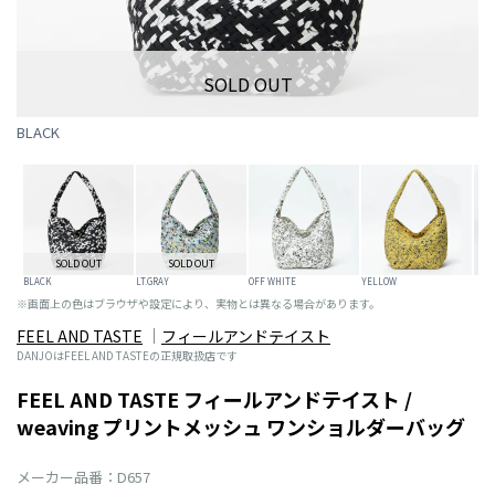
SOLD OUT
BLACK
SOLD OUT
SOLD OUT
BLACK
LT.GRAY
OFF WHITE
YELLOW
※画面上の色はブラウザや設定により、実物とは異なる場合があります。
FEEL AND TASTE
フィールアンドテイスト
DANJOはFEEL AND TASTEの正規取扱店です
FEEL AND TASTE フィールアンドテイスト /
weaving プリントメッシュ ワンショルダーバッグ
メーカー品番：D657