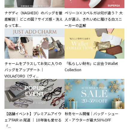
ナゲディ（NAGHEDI）のバッグを徹
ペリーコ×スペルガは何が違う？ 大
底解説｜ どこの国？サイズ感・洗え
人が選ぶ、きれいめに履ける白スニ
るって本...
ーカーの正解
チャームをプラスしてお気に入りの
「私らしい財布」に出会うWallet
バッグをアップデート｜
Collection
VIOLAd'ORO（ヴィ...
【店舗イベント】プレミアムアイウ
秋冬セール開催｜バッグ・シュー
ェアFAIR in 尾道 ｜ 10年後も愛せる
ズ・アウターが最大50％OFF
「...