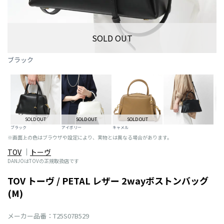
SOLD OUT
ブラック
SOLD OUT
SOLD OUT
SOLD OUT
ブラック
アイボリー
キャメル
※画面上の色はブラウザや設定により、実物とは異なる場合があります。
TOV
トーヴ
DANJOはTOVの正規取扱店です
TOV トーヴ / PETAL レザー 2wayボストンバッグ
(M)
メーカー品番：T25S07B529