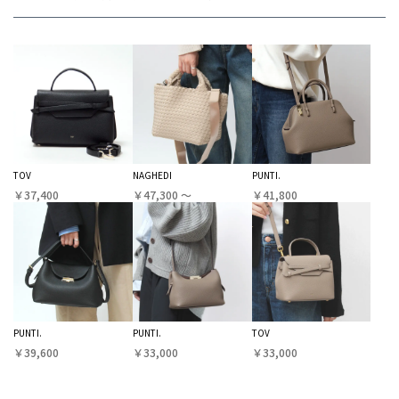
TOV
NAGHEDI
PUNTI.
￥37,400
￥47,300 〜
￥41,800
PUNTI.
PUNTI.
TOV
￥39,600
￥33,000
￥33,000