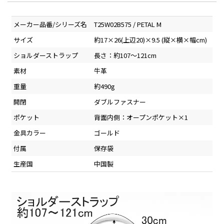
メーカー品番/シリーズ名
T25W02B575 / PETAL M
サイズ
約17×26(上辺20)×9.5 (縦×横×幅cm)
ショルダーストラップ
長さ：約107～121cm
素材
牛革
重量
約490g
開閉
ダブルファスナー
ポケット
背面内側：オープンポケット×1
金具カラー
ゴールド
付属
保存袋
生産国
中国製