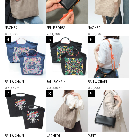
NAGHEDI
PELLE BORSA
NAGHEDI
￥51,700 〜
￥24,200
￥47,300 〜
4
5
6
BALL＆CHAIN
BALL＆CHAIN
BALL＆CHAIN
￥3,850 〜
￥3,850 〜
￥2,200
7
8
9
BALL＆CHAIN
NAGHEDI
PUNTI.