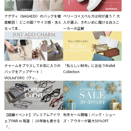
ナゲディ（NAGHEDI）のバッグを徹
ペリーコ×スペルガは何が違う？ 大
底解説｜ どこの国？サイズ感・洗え
人が選ぶ、きれいめに履ける白スニ
るって本...
ーカーの正解
チャームをプラスしてお気に入りの
「私らしい財布」に出会うWallet
バッグをアップデート｜
Collection
VIOLAd'ORO（ヴィ...
【店舗イベント】プレミアムアイウ
秋冬セール開催｜バッグ・シュー
ェアFAIR in 尾道 ｜ 10年後も愛せる
ズ・アウターが最大50％OFF
「...