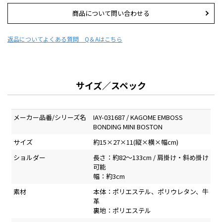
商品について問い合わせる
返品について
よくある質問 Q＆Aはこちら
サイズ／スペック
メーカー品番/シリーズ名
IAY-031687 / KAGOME EMBOSS
BONDING MINI BOSTON
サイズ
約15×27×11(縦×横×幅cm)
ショルダー
長さ：約82～133cm / 肩掛け・斜め掛け
可能
幅：約3cm
素材
本体：ポリエステル、ポリウレタン、牛
革
裏地：ポリエステル