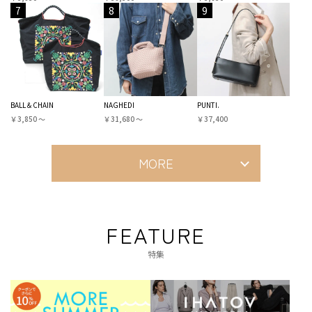
7
8
9
BALL＆CHAIN
NAGHEDI
PUNTI.
￥3,850 〜
￥31,680 〜
￥37,400
MORE
FEATURE
特集