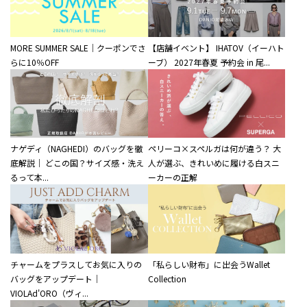
MORE SUMMER SALE｜クーポンでさ
【店舗イベント】 IHATOV（イーハト
らに10％OFF
ーブ） 2027年春夏 予約会 in 尾...
ナゲディ（NAGHEDI）のバッグを徹
ペリーコ×スペルガは何が違う？ 大
底解説｜ どこの国？サイズ感・洗え
人が選ぶ、きれいめに履ける白スニ
るって本...
ーカーの正解
チャームをプラスしてお気に入りの
「私らしい財布」に出会うWallet
バッグをアップデート｜
Collection
VIOLAd'ORO（ヴィ...