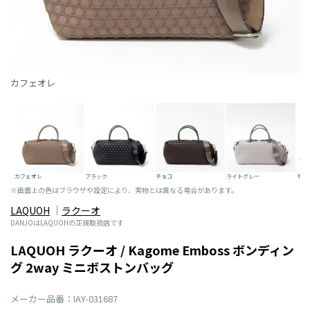
カフェオレ
カフェオレ
ブラック
チョコ
ライトグレー
モス
※画面上の色はブラウザや設定により、実物とは異なる場合があります。
LAQUOH
ラクーオ
DANJOはLAQUOHの正規取扱店です
LAQUOH ラクーオ / Kagome Emboss ボンディン
グ 2way ミニボストンバッグ
メーカー品番：IAY-031687