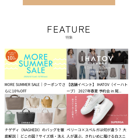
FEATURE
特集
MORE SUMMER SALE｜クーポンでさ
【店舗イベント】 IHATOV（イーハト
らに10％OFF
ーブ） 2027年春夏 予約会 in 尾...
ナゲディ（NAGHEDI）のバッグを徹
ペリーコ×スペルガは何が違う？ 大
底解説｜ どこの国？サイズ感・洗え
人が選ぶ、きれいめに履ける白スニ