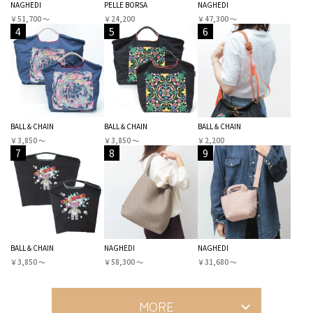
NAGHEDI
PELLE BORSA
NAGHEDI
￥51,700 〜
￥24,200
￥47,300 〜
4
5
6
BALL＆CHAIN
BALL＆CHAIN
BALL＆CHAIN
￥3,850 〜
￥3,850 〜
￥2,200
7
8
9
BALL＆CHAIN
NAGHEDI
NAGHEDI
￥3,850 〜
￥58,300 〜
￥31,680 〜
MORE