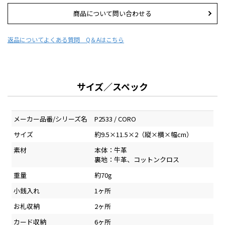
商品について問い合わせる
返品について
よくある質問 Q＆Aはこちら
サイズ／スペック
メーカー品番/シリーズ名
P2533 / CORO
サイズ
約9.5×11.5×2（縦×横×幅cm）
素材
本体：牛革
裏地：牛革、コットンクロス
重量
約70g
小銭入れ
1ヶ所
お札収納
2ヶ所
カード収納
6ヶ所