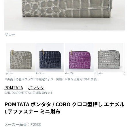
グレー
グリ
グレー
ネイビー
パープル
シルバー
※画面上の色はブラウザや設定により、実物とは異なる場合があります。
POMTATA
ポンタタ
DANJOはPOMTATAの正規取扱店です
POMTATA ポンタタ / CORO クロコ型押し エナメル
L字ファスナー ミニ財布
メーカー品番：P2533