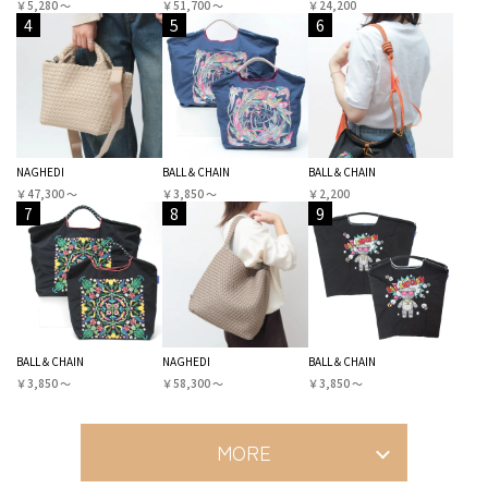
￥5,280 〜
￥51,700 〜
￥24,200
4
5
6
NAGHEDI
BALL＆CHAIN
BALL＆CHAIN
￥47,300 〜
￥3,850 〜
￥2,200
7
8
9
BALL＆CHAIN
NAGHEDI
BALL＆CHAIN
￥3,850 〜
￥58,300 〜
￥3,850 〜
MORE