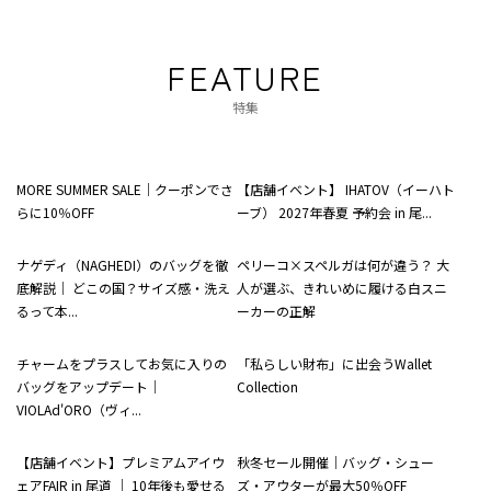
FEATURE
特集
MORE SUMMER SALE｜クーポンでさ
【店舗イベント】 IHATOV（イーハト
らに10％OFF
ーブ） 2027年春夏 予約会 in 尾...
ナゲディ（NAGHEDI）のバッグを徹
ペリーコ×スペルガは何が違う？ 大
底解説｜ どこの国？サイズ感・洗え
人が選ぶ、きれいめに履ける白スニ
るって本...
ーカーの正解
チャームをプラスしてお気に入りの
「私らしい財布」に出会うWallet
バッグをアップデート｜
Collection
VIOLAd'ORO（ヴィ...
【店舗イベント】プレミアムアイウ
秋冬セール開催｜バッグ・シュー
ェアFAIR in 尾道 ｜ 10年後も愛せる
ズ・アウターが最大50％OFF