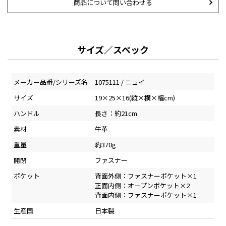
商品について問い合わせる
サイズ／スペック
メーカー品番/シリーズ名
1075111 / ニュイ
サイズ
19×25×16(縦×横×幅cm)
ハンドル
長さ：約21cm
素材
牛革
重量
約370g
開閉
ファスナー
ポケット
背面外側：ファスナーポケット×1
正面内側：オープンポケット×2
背面内側：ファスナーポケット×1
生産国
日本製