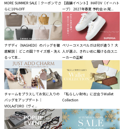
MORE SUMMER SALE｜クーポンでさ
【店舗イベント】 IHATOV（イーハト
らに10％OFF
ーブ） 2027年春夏 予約会 in 尾...
ナゲディ（NAGHEDI）のバッグを徹
ペリーコ×スペルガは何が違う？ 大
底解説｜ どこの国？サイズ感・洗え
人が選ぶ、きれいめに履ける白スニ
るって本...
ーカーの正解
チャームをプラスしてお気に入りの
「私らしい財布」に出会うWallet
バッグをアップデート｜
Collection
VIOLAd'ORO（ヴィ...