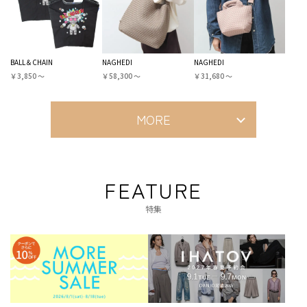
BALL＆CHAIN
NAGHEDI
NAGHEDI
￥3,850 〜
￥58,300 〜
￥31,680 〜
MORE
FEATURE
特集