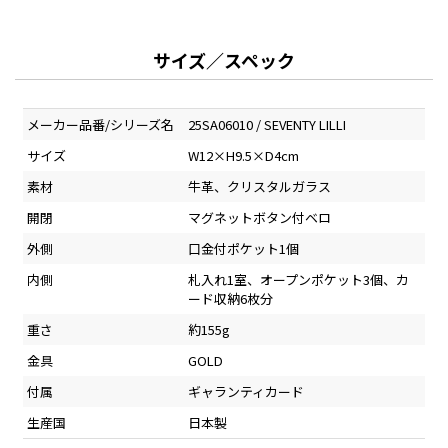
サイズ／スペック
メーカー品番/シリーズ名
25SA06010 / SEVENTY LILLI
サイズ
W12×H9.5×D4cm
素材
牛革、クリスタルガラス
開閉
マグネットボタン付ベロ
外側
口金付ポケット1個
内側
札入れ1室、オープンポケット3個、カ
ード収納6枚分
重さ
約155g
金具
GOLD
付属
ギャランティカード
生産国
日本製