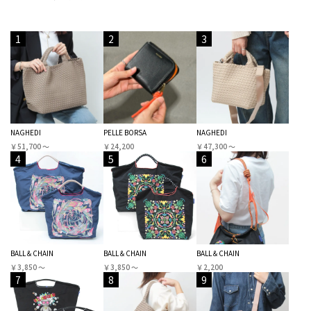
1
2
3
NAGHEDI
PELLE BORSA
NAGHEDI
￥51,700 〜
￥24,200
￥47,300 〜
4
5
6
BALL＆CHAIN
BALL＆CHAIN
BALL＆CHAIN
￥3,850 〜
￥3,850 〜
￥2,200
7
8
9