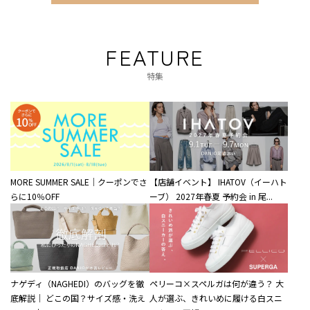
FEATURE
特集
MORE SUMMER SALE｜クーポンでさ
【店舗イベント】 IHATOV（イーハト
らに10％OFF
ーブ） 2027年春夏 予約会 in 尾...
ナゲディ（NAGHEDI）のバッグを徹
ペリーコ×スペルガは何が違う？ 大
底解説｜ どこの国？サイズ感・洗え
人が選ぶ、きれいめに履ける白スニ