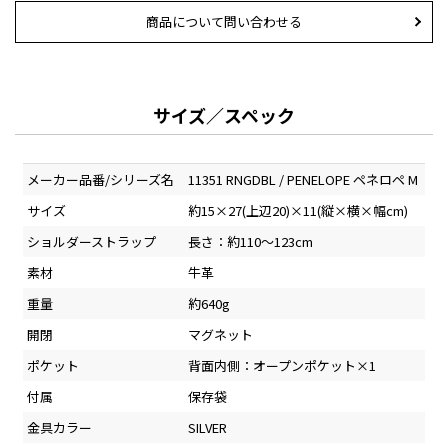
商品について問い合わせる
サイズ／スペック
メーカー品番/シリーズ名
11351 RNGDBL / PENELOPE ペネロペ M
サイズ
約15×27(上辺20)×11(縦×横×幅cm)
ショルダーストラップ
長さ：約110～123cm
素材
牛革
重量
約640g
開閉
マグネット
ポケット
背面内側：オープンポケット×1
付属
保存袋
金具カラー
SILVER