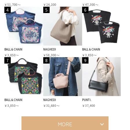
￥51,700 〜
￥24,200
￥47,300 〜
4
5
6
BALL＆CHAIN
NAGHEDI
BALL＆CHAIN
￥3,850 〜
￥58,300 〜
￥3,850 〜
7
8
9
BALL＆CHAIN
NAGHEDI
PUNTI.
￥3,850 〜
￥31,680 〜
￥37,400
MORE