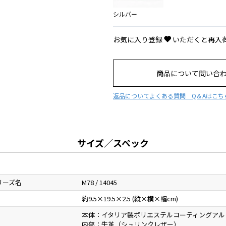
シルバー
お気に入り登録
いただくと再入
商品について問い合
返品について
よくある質問 Q＆Aはこち
サイズ／スペック
リーズ名
M78 / 14045
約9.5×19.5×2.5 (縦×横×幅cm)
本体：イタリア製ポリエステルコーティングアル
内部：牛革（シュリンクレザー）