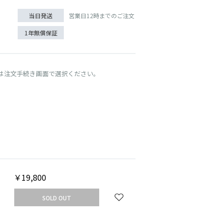
営業日12時までのご注文
当日発送
1年無償保証
は注文手続き画面で選択ください。
UT
シャンパンゴールド
￥19,800
SOLD OUT