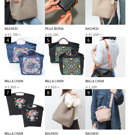
NAGHEDI
PELLE BORSA
NAGHEDI
￥51,700 〜
￥24,200
￥47,300 〜
4
5
6
BALL＆CHAIN
BALL＆CHAIN
BALL＆CHAIN
￥3,850 〜
￥3,850 〜
￥2,200
7
8
9
BALL＆CHAIN
NAGHEDI
NAGHEDI