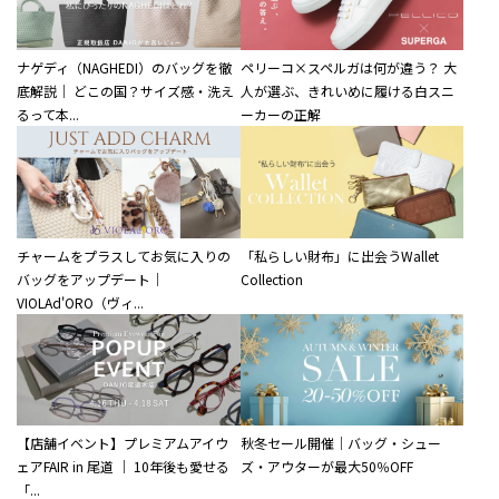
ナゲディ（NAGHEDI）のバッグを徹
ペリーコ×スペルガは何が違う？ 大
底解説｜ どこの国？サイズ感・洗え
人が選ぶ、きれいめに履ける白スニ
るって本...
ーカーの正解
チャームをプラスしてお気に入りの
「私らしい財布」に出会うWallet
バッグをアップデート｜
Collection
VIOLAd'ORO（ヴィ...
【店舗イベント】プレミアムアイウ
秋冬セール開催｜バッグ・シュー
ェアFAIR in 尾道 ｜ 10年後も愛せる
ズ・アウターが最大50％OFF
「...