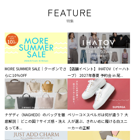
FEATURE
特集
MORE SUMMER SALE｜クーポンでさ
【店舗イベント】 IHATOV（イーハト
らに10％OFF
ーブ） 2027年春夏 予約会 in 尾...
ナゲディ（NAGHEDI）のバッグを徹
ペリーコ×スペルガは何が違う？ 大
底解説｜ どこの国？サイズ感・洗え
人が選ぶ、きれいめに履ける白スニ
るって本...
ーカーの正解