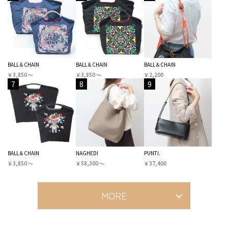
BALL＆CHAIN
BALL＆CHAIN
BALL＆CHAIN
￥3,850 〜
￥3,850 〜
￥2,200
7
8
9
BALL＆CHAIN
NAGHEDI
PUNTI.
￥3,850 〜
￥58,300 〜
￥37,400
MORE