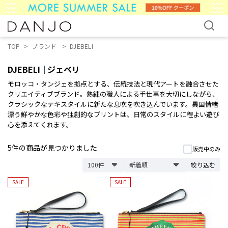
TOP
ブランド
DJEBELI
DJEBELI
ジェベリ
モロッコ・タンジェを拠点とする、伝統技法と現代アートを融合させた
クリエイティブブランド。熟練の職人による手仕事を大切にしながら、
クラシックなテキスタイルに新たな息吹を吹き込んでいます。異国情緒
漂う鮮やかな色彩や独創的なプリントは、日常のスタイルに程よい遊び
心を添えてくれます。
5件
の商品が見つかりました
販売中のみ
絞り込む
SALE
SALE