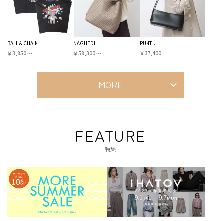
BALL＆CHAIN
NAGHEDI
PUNTI.
￥3,850 〜
￥58,300 〜
￥37,400
MORE
FEATURE
特集