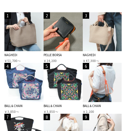
1
2
3
NAGHEDI
PELLE BORSA
NAGHEDI
￥51,700 〜
￥24,200
￥47,300 〜
4
5
6
BALL＆CHAIN
BALL＆CHAIN
BALL＆CHAIN
￥3,850 〜
￥3,850 〜
￥2,200
7
8
9