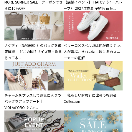
MORE SUMMER SALE｜クーポンでさ
【店舗イベント】 IHATOV（イーハト
らに10％OFF
ーブ） 2027年春夏 予約会 in 尾...
ナゲディ（NAGHEDI）のバッグを徹
ペリーコ×スペルガは何が違う？ 大
底解説｜ どこの国？サイズ感・洗え
人が選ぶ、きれいめに履ける白スニ
るって本...
ーカーの正解
チャームをプラスしてお気に入りの
「私らしい財布」に出会うWallet
バッグをアップデート｜
Collection
VIOLAd'ORO（ヴィ...