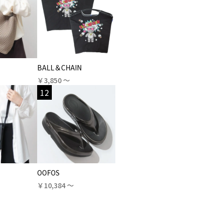
BALL＆CHAIN
￥3,850 〜
12
OOFOS
￥10,384 〜