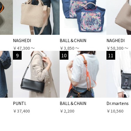
NAGHEDI
BALL＆CHAIN
NAGHEDI
￥47,300 〜
￥3,850 〜
￥58,300 〜
9
10
11
PUNTI.
BALL＆CHAIN
Dr.martens
￥37,400
￥2,200
￥10,560