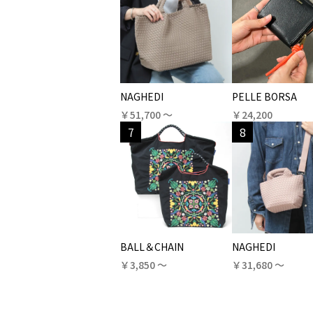
NAGHEDI
PELLE BORSA
￥51,700 〜
￥24,200
7
8
BALL＆CHAIN
NAGHEDI
￥3,850 〜
￥31,680 〜