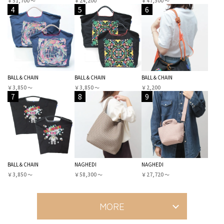
￥51,700 〜
￥24,200
￥47,300 〜
4
5
6
BALL＆CHAIN
BALL＆CHAIN
BALL＆CHAIN
￥3,850 〜
￥3,850 〜
￥2,200
7
8
9
BALL＆CHAIN
NAGHEDI
NAGHEDI
￥3,850 〜
￥58,300 〜
￥27,720 〜
MORE