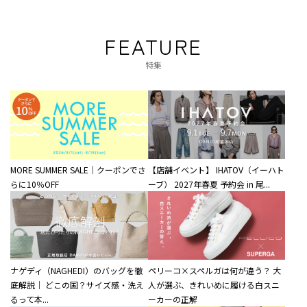
FEATURE
特集
MORE SUMMER SALE｜クーポンでさ
【店舗イベント】 IHATOV（イーハト
らに10％OFF
ーブ） 2027年春夏 予約会 in 尾...
ナゲディ（NAGHEDI）のバッグを徹
ペリーコ×スペルガは何が違う？ 大
底解説｜ どこの国？サイズ感・洗え
人が選ぶ、きれいめに履ける白スニ
るって本...
ーカーの正解