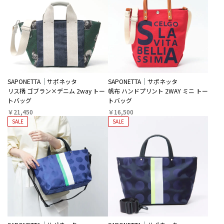
“いくつになっても、かわいいを忘れたくない”
そんな想いに寄り添いながら、装いのアクセントになる華やかさと、日
常に馴染む使いやすさを兼ね備えたバッグを提案。MADE IN JAPANなら
ではの丁寧なものづくりと、遊び心のあるデザインが魅力のブランドで
す。
SAPONETTA
サポネッタ
SAPONETTA
サポネッタ
リス柄 ゴブラン×デニム 2way トー
帆布 ハンドプリント 2WAY ミニ トー
トバッグ
トバッグ
￥21,450
￥16,500
SALE
SALE