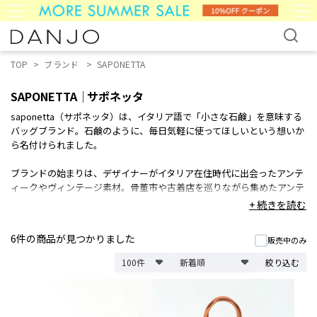
TOP
ブランド
SAPONETTA
SAPONETTA
サポネッタ
saponetta（サポネッタ）は、イタリア語で「小さな石鹸」を意味する
バッグブランド。石鹸のように、毎日気軽に使ってほしいという想いか
ら名付けられました。
ブランドの始まりは、デザイナーがイタリア在住時代に出会ったアンテ
ィークやヴィンテージ素材。骨董市や古着店を巡りながら集めたアンテ
ィークパーツやデッドストック生地を使い、バッグ制作をスタートしま
+ 続きを読む
した。スペインのインテリアファブリックやゴブラン生地、イタリアの
デッドストック素材、ヴィンテージ生地など、心惹かれた素材を厳選。
6件
の商品が見つかりました
販売中のみ
日本の熟練した職人が、一点一点丁寧に仕立てています。
絞り込む
中でも印象的なのは、saponettaを象徴するスペイン製ゴブラン生地。
大胆な柄の魅力を最大限に引き出せるよう、柄の入り方まで考えながら
丁寧に裁断し、それぞれ異なる豊かな表情に仕上げています。