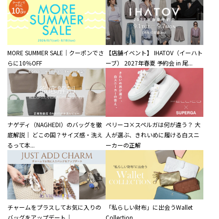
MORE SUMMER SALE｜クーポンでさ
【店舗イベント】 IHATOV（イーハト
らに10％OFF
ーブ） 2027年春夏 予約会 in 尾...
ナゲディ（NAGHEDI）のバッグを徹
ペリーコ×スペルガは何が違う？ 大
底解説｜ どこの国？サイズ感・洗え
人が選ぶ、きれいめに履ける白スニ
るって本...
ーカーの正解
チャームをプラスしてお気に入りの
「私らしい財布」に出会うWallet
バッグをアップデート｜
Collection