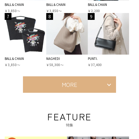
BALL＆CHAIN
BALL＆CHAIN
BALL＆CHAIN
￥3,850 〜
￥3,850 〜
￥2,200
7
8
9
BALL＆CHAIN
NAGHEDI
PUNTI.
￥3,850 〜
￥58,300 〜
￥37,400
MORE
FEATURE
特集