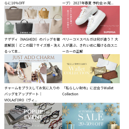
らに10％OFF
ーブ） 2027年春夏 予約会 in 尾...
ナゲディ（NAGHEDI）のバッグを徹
ペリーコ×スペルガは何が違う？ 大
底解説｜ どこの国？サイズ感・洗え
人が選ぶ、きれいめに履ける白スニ
るって本...
ーカーの正解
チャームをプラスしてお気に入りの
「私らしい財布」に出会うWallet
バッグをアップデート｜
Collection
VIOLAd'ORO（ヴィ...