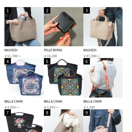
1
2
3
NAGHEDI
PELLE BORSA
NAGHEDI
￥51,700 〜
￥24,200
￥47,300 〜
4
5
6
BALL＆CHAIN
BALL＆CHAIN
BALL＆CHAIN
￥3,850 〜
￥3,850 〜
￥2,200
7
8
9