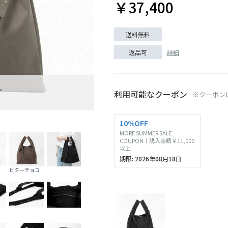
￥37,400
送料無料
詳細
返品可
T
利用可能なクーポン
※クーポン
ブラック
10%OFF
MORE SUMMER SALE
COUPON｜購入金額￥11,000
以上
期限: 2026年08月18日
ビターチョコ