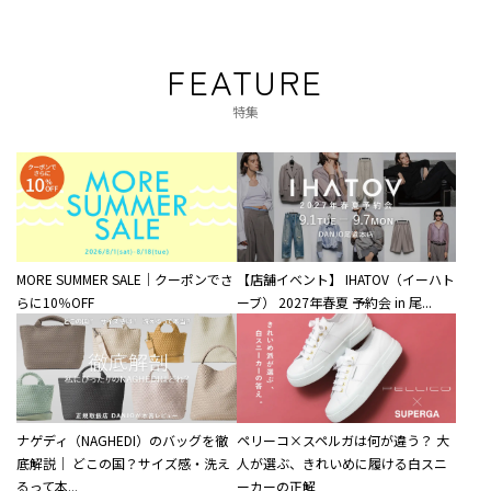
FEATURE
特集
MORE SUMMER SALE｜クーポンでさ
【店舗イベント】 IHATOV（イーハト
らに10％OFF
ーブ） 2027年春夏 予約会 in 尾...
ナゲディ（NAGHEDI）のバッグを徹
ペリーコ×スペルガは何が違う？ 大
底解説｜ どこの国？サイズ感・洗え
人が選ぶ、きれいめに履ける白スニ
るって本...
ーカーの正解