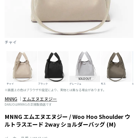
チャイ
SOLD OUT
チャイ
ブラック
グレージュ
モス
ビタ
※画面上の色はブラウザや設定により、実物とは異なる場合があります。
MNNG
エムエヌエヌジー
DANJOはMNNGの正規取扱店です
MNNG エムエヌエヌジー / Woo Hoo Shoulder ウ
ルトラスエード 2way ショルダーバッグ (M)