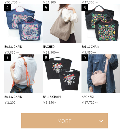
￥51,700 〜
￥24,200
￥47,300 〜
4
5
6
BALL＆CHAIN
NAGHEDI
BALL＆CHAIN
￥3,850 〜
￥58,300 〜
￥3,850 〜
7
8
9
BALL＆CHAIN
BALL＆CHAIN
NAGHEDI
￥2,200
￥3,850 〜
￥27,720 〜
MORE