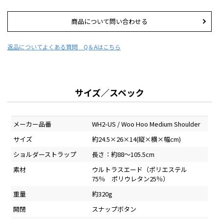
商品について問い合わせる
返品について
よくある質問 Q＆Aはこちら
サイズ／スペック
メーカー品番
WH2-US / Woo Hoo Medium Shoulder
サイズ
約24.5×26×14(縦×横×幅cm)
ショルダーストラップ
長さ：約88～105.5cm
素材
ウルトラスエード（ポリエステル
75％ ポリウレタン25％）
重量
約320g
開閉
スナップボタン