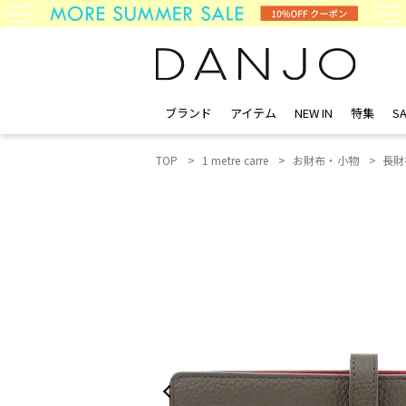
ブランド
アイテム
NEW IN
特集
SA
TOP
1 metre carre
お財布・小物
長財