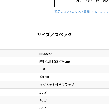
商品について問い合
返品について
よくある質問 Q＆Aはこち
サイズ／スペック
BR30762
約9×19.3 (縦×横cm)
牛革
約120g
マグネット付きフラップ
1ヶ所
2ヶ所
6ヶ所