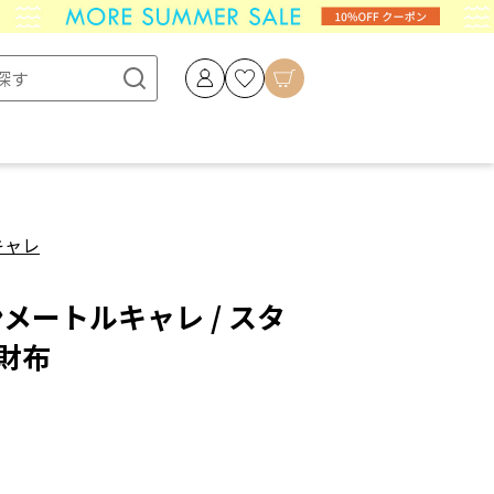
キャレ
e アンメートルキャレ / スタ
長財布