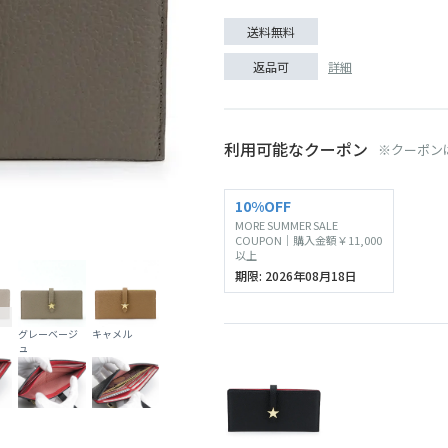
送料無料
詳細
返品可
利用可能なクーポン
※クーポン
10%OFF
MORE SUMMER SALE
ブラック
COUPON｜購入金額￥11,000
以上
期限: 2026年08月18日
グレーベージ
キャメル
ュ