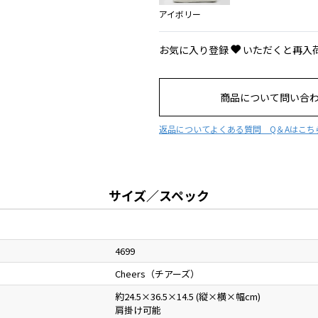
アイボリー
お気に入り登録
いただくと再入
商品について問い合
返品について
よくある質問 Q＆Aはこち
サイズ／スペック
4699
Cheers（チアーズ）
約24.5×36.5×14.5 (縦×横×幅cm)
肩掛け可能