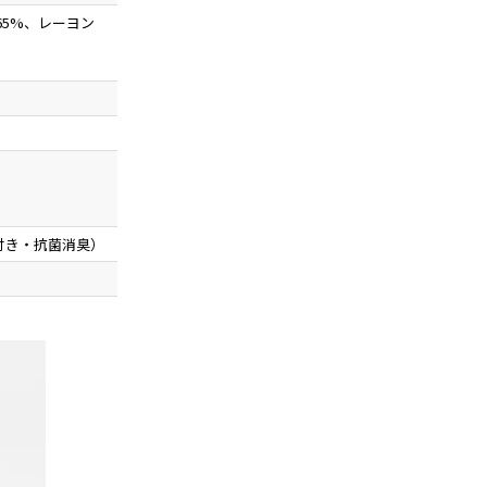
65%、レーヨン
付き・抗菌消臭）