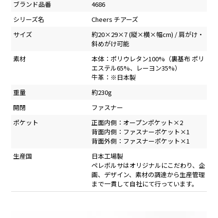
ブランド品番
4686
シリーズ名
Cheers チアーズ
サイズ
約20×29×7 (縦×横×幅cm) / 肩がけ・
斜めがけ可能
素材
本体：ポリウレタン100%（裏基布 ポリ
エステル65%、レーヨン35%）
牛革：※日本製
重量
約230g
開閉
ファスナー
ポケット
正面内側：オープンポケット×2
背面内側：ファスナーポケット×1
背面外側：ファスナーポケット×1
生産国
日本工場製
ペレボルサはオリジナルにこだわり、企
画、デザイン、素材の調達から生産管理
まで一貫して自社にて行っています。