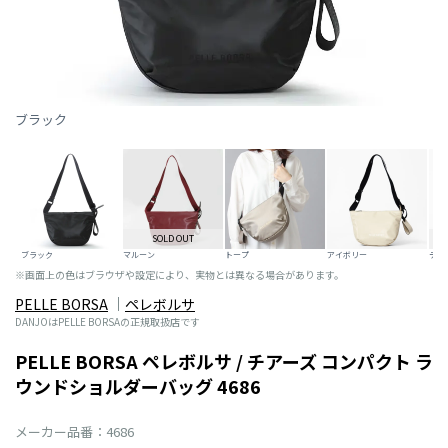
ブラック
SOLD OUT
ブラック
マルーン
トープ
アイボリー
テラ
※画面上の色はブラウザや設定により、実物とは異なる場合があります。
PELLE BORSA
ペレボルサ
DANJOはPELLE BORSAの正規取扱店です
PELLE BORSA ペレボルサ / チアーズ コンパクト ラ
ウンドショルダーバッグ 4686
メーカー品番：4686