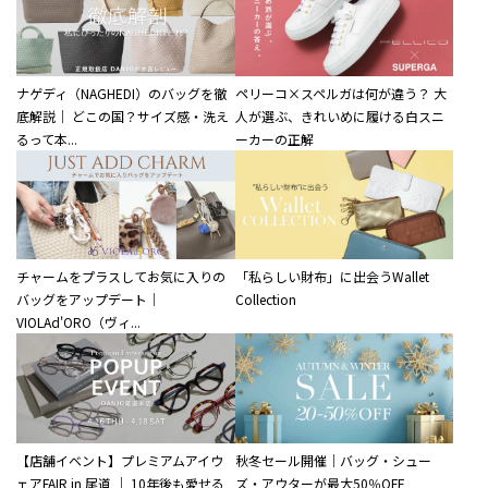
ナゲディ（NAGHEDI）のバッグを徹
ペリーコ×スペルガは何が違う？ 大
底解説｜ どこの国？サイズ感・洗え
人が選ぶ、きれいめに履ける白スニ
るって本...
ーカーの正解
チャームをプラスしてお気に入りの
「私らしい財布」に出会うWallet
バッグをアップデート｜
Collection
VIOLAd'ORO（ヴィ...
【店舗イベント】プレミアムアイウ
秋冬セール開催｜バッグ・シュー
ェアFAIR in 尾道 ｜ 10年後も愛せる
ズ・アウターが最大50％OFF