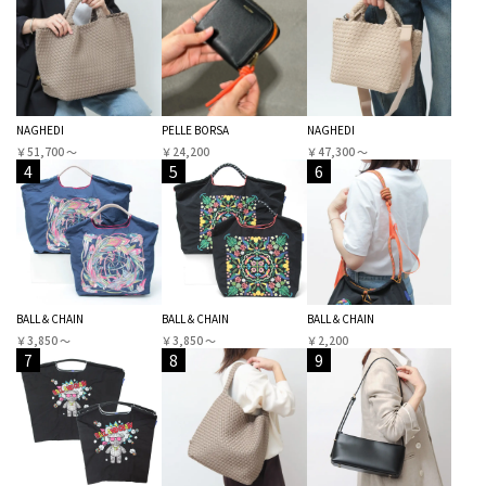
NAGHEDI
PELLE BORSA
NAGHEDI
￥51,700 〜
￥24,200
￥47,300 〜
4
5
6
BALL＆CHAIN
BALL＆CHAIN
BALL＆CHAIN
￥3,850 〜
￥3,850 〜
￥2,200
7
8
9