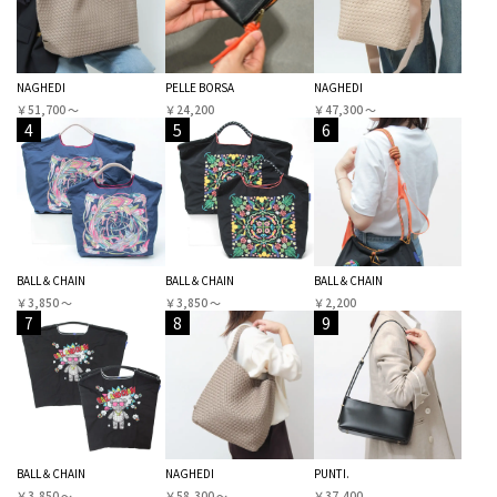
NAGHEDI
PELLE BORSA
NAGHEDI
￥51,700 〜
￥24,200
￥47,300 〜
4
5
6
BALL＆CHAIN
BALL＆CHAIN
BALL＆CHAIN
￥3,850 〜
￥3,850 〜
￥2,200
7
8
9
BALL＆CHAIN
NAGHEDI
PUNTI.
￥3,850 〜
￥58,300 〜
￥37,400