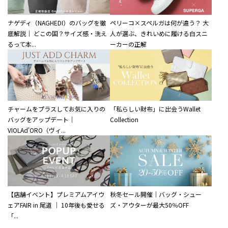
ナゲディ（NAGHEDI）のバッグを徹
ペリーコ×スペルガは何が違う？ 大
底解説｜ どこの国？サイズ感・洗え
人が選ぶ、きれいめに履ける白スニ
るって本...
ーカーの正解
チャームをプラスしてお気に入りの
「私らしい財布」に出会うWallet
バッグをアップデート｜
Collection
VIOLAd'ORO（ヴィ...
【店舗イベント】プレミアムアイウ
秋冬セール開催｜バッグ・シュー
ェアFAIR in 尾道 ｜ 10年後も愛せる
ズ・アウターが最大50％OFF
「...