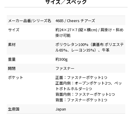
サイズ／スペック
メーカー品番/シリーズ名
4685 / Cheers チアーズ
サイズ
約24×27×7 (縦×横cm) / 肩掛け・斜め
掛け可能
素材
ポリウレタン100%（裏基布 ポリエステ
ル65%、レーヨン35%）、牛革
重量
約300g
開閉
ファスナー
ポケット
正面：ファスナーポケット1つ
正面内側：オープンポケット2つ、ペッ
トボトルホルダー1つ
背面内側：ファスナーポケット1つ
背面：ファスナーポケット1つ
生産国
Japan