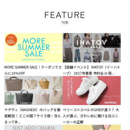
FEATURE
特集
MORE SUMMER SALE｜クーポンでさ
【店舗イベント】 IHATOV（イーハト
らに10％OFF
ーブ） 2027年春夏 予約会 in 尾...
ナゲディ（NAGHEDI）のバッグを徹
ペリーコ×スペルガは何が違う？ 大
底解説｜ どこの国？サイズ感・洗え
人が選ぶ、きれいめに履ける白スニ
るって本...
ーカーの正解