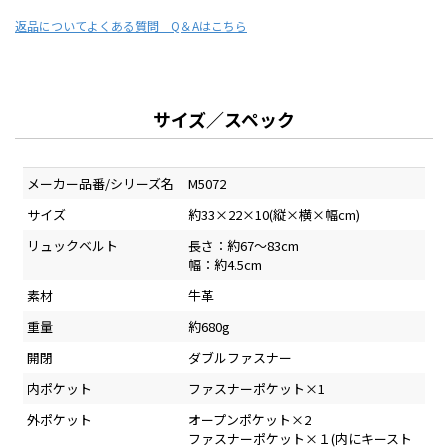
返品について
よくある質問 Q＆Aはこちら
サイズ／スペック
メーカー品番/シリーズ名
M5072
サイズ
約33×22×10(縦×横×幅cm)
リュックベルト
長さ：約67～83cm
幅：約4.5cm
素材
牛革
重量
約680g
開閉
ダブルファスナー
内ポケット
ファスナーポケット×1
外ポケット
オープンポケット×2
ファスナーポケット×１(内にキースト