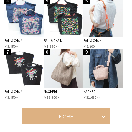
4
5
6
BALL＆CHAIN
BALL＆CHAIN
BALL＆CHAIN
￥3,850 〜
￥3,850 〜
￥2,200
7
8
9
BALL＆CHAIN
NAGHEDI
NAGHEDI
￥3,850 〜
￥58,300 〜
￥31,680 〜
MORE