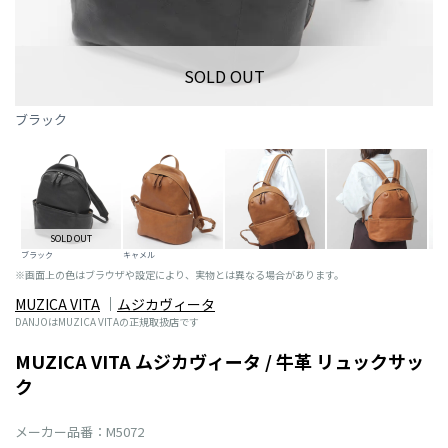
SOLD OUT
ブラック
SOLD OUT
ブラック
キャメル
※画面上の色はブラウザや設定により、実物とは異なる場合があります。
MUZICA VITA
ムジカヴィータ
DANJOはMUZICA VITAの正規取扱店です
MUZICA VITA ムジカヴィータ / 牛革 リュックサッ
ク
メーカー品番：M5072