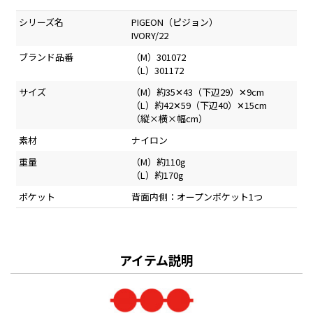
シリーズ名
PIGEON（ピジョン）
IVORY/22
ブランド品番
（M）301072
（L）301172
サイズ
（M）約35✕43（下辺29）✕9cm
（L）約42✕59（下辺40）✕15cm
（縦×横×幅cm）
素材
ナイロン
重量
（M）約110g
（L）約170g
ポケット
背面内側：オープンポケット1つ
アイテム説明