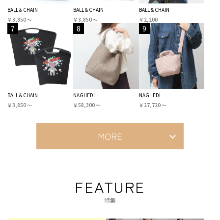
BALL＆CHAIN
BALL＆CHAIN
BALL＆CHAIN
￥3,850 〜
￥3,850 〜
￥2,200
7
8
9
BALL＆CHAIN
NAGHEDI
NAGHEDI
￥3,850 〜
￥58,300 〜
￥27,720 〜
MORE
FEATURE
特集