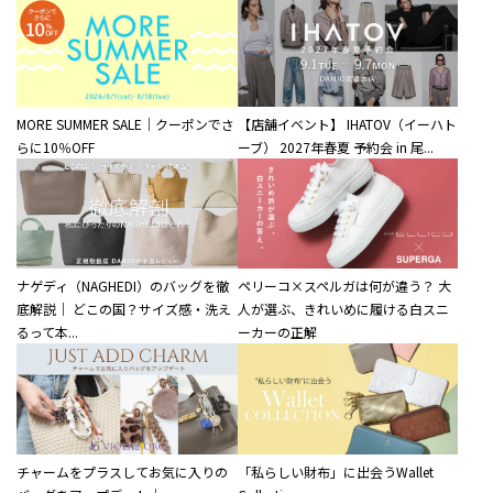
MORE SUMMER SALE｜クーポンでさ
【店舗イベント】 IHATOV（イーハト
らに10％OFF
ーブ） 2027年春夏 予約会 in 尾...
ナゲディ（NAGHEDI）のバッグを徹
ペリーコ×スペルガは何が違う？ 大
底解説｜ どこの国？サイズ感・洗え
人が選ぶ、きれいめに履ける白スニ
るって本...
ーカーの正解
チャームをプラスしてお気に入りの
「私らしい財布」に出会うWallet