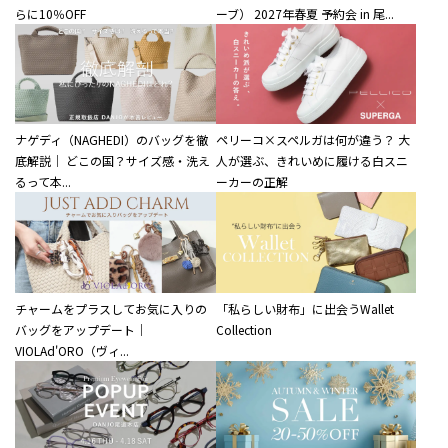
らに10％OFF
ーブ） 2027年春夏 予約会 in 尾...
ナゲディ（NAGHEDI）のバッグを徹
ペリーコ×スペルガは何が違う？ 大
底解説｜ どこの国？サイズ感・洗え
人が選ぶ、きれいめに履ける白スニ
るって本...
ーカーの正解
チャームをプラスしてお気に入りの
「私らしい財布」に出会うWallet
バッグをアップデート｜
Collection
VIOLAd'ORO（ヴィ...