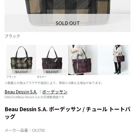
SOLD OUT
ブラック
SOLD OUT
SOLD OUT
ブラック
ボルドー
※画面上の色はブラウザや設定により、実物とは異なる場合があります。
Beau Dessin S.A.
ボーデッサン
DANJOはBeau Dessin S.A.の正規取扱店です
Beau Dessin S.A. ボーデッサン / チュール トートバ
ッグ
メーカー品番：CK2781