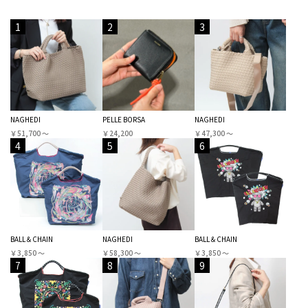
1
2
3
NAGHEDI
PELLE BORSA
NAGHEDI
￥51,700 〜
￥24,200
￥47,300 〜
4
5
6
BALL＆CHAIN
NAGHEDI
BALL＆CHAIN
￥3,850 〜
￥58,300 〜
￥3,850 〜
7
8
9