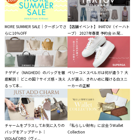
MORE SUMMER SALE｜クーポンでさ
【店舗イベント】 IHATOV（イーハト
らに10％OFF
ーブ） 2027年春夏 予約会 in 尾...
ナゲディ（NAGHEDI）のバッグを徹
ペリーコ×スペルガは何が違う？ 大
底解説｜ どこの国？サイズ感・洗え
人が選ぶ、きれいめに履ける白スニ
るって本...
ーカーの正解
チャームをプラスしてお気に入りの
「私らしい財布」に出会うWallet
バッグをアップデート｜
Collection
VIOLAd'ORO（ヴィ...