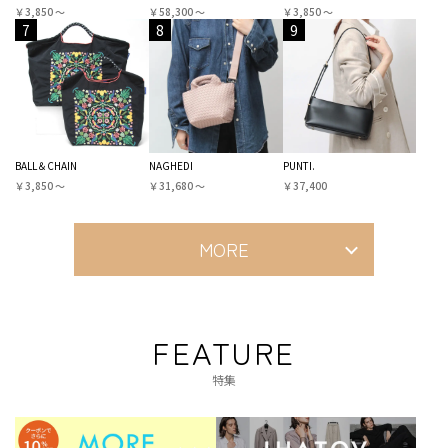
￥3,850 〜
￥58,300 〜
￥3,850 〜
7
8
9
BALL＆CHAIN
NAGHEDI
PUNTI.
￥3,850 〜
￥31,680 〜
￥37,400
MORE
FEATURE
特集