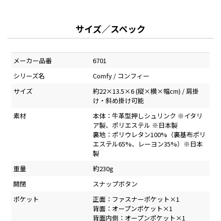
サイズ／スペック
メーカー品番
6701
シリーズ名
Comfy / コンフィー
サイズ
約22×13.5×6 (縦×横×幅cm) / 肩掛
け・斜め掛け可能
素材
本体：牛革型押しシュリンク ※イタリ
ア製、ポリエステル ※日本製
裏地：ポリウレタン100%（裏基布ポリ
エステル65%、レーヨン35%）※日本
製
重量
約230g
開閉
スナップボタン
ポケット
正面：ファスナーポケット×1
背面：オープンポケット×1
背面内側：オープンポケット×1