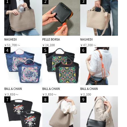
1
2
3
NAGHEDI
PELLE BORSA
NAGHEDI
￥51,700 〜
￥24,200
￥47,300 〜
4
5
6
BALL＆CHAIN
BALL＆CHAIN
BALL＆CHAIN
￥3,850 〜
￥3,850 〜
￥2,200
7
8
9