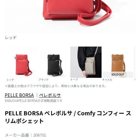
レッド
SOLD OUT
レッド
ブラック
トープ
キャメル
ネイ
※画面上の色はブラウザや設定により、実物とは異なる場合があります。
PELLE BORSA
ペレボルサ
DANJOはPELLE BORSAの正規取扱店です
PELLE BORSA ペレボルサ / Comfy コンフィー ス
リムポシェット
メーカー品番：206701