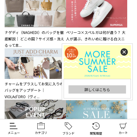
ナゲディ（NAGHEDI）のバッグを徹
ペリーコ×スペルガは何が違う？ 大
底解説｜ どこの国？サイズ感・洗え
人が選ぶ、きれいめに履ける白スニ
るって本...
ーカーの正解
チャームをプラスしてお気に入りの
「私らしい財布」に出会うWallet
詳しくはこちら
バッグをアップデート｜
Collection
VIOLAd'ORO（ヴィ...
メニュー
カテゴリ
カート
ブランド
閲覧履歴
【店舗イベント】プレミアムアイウ
秋冬セール開催｜バッグ・シュー