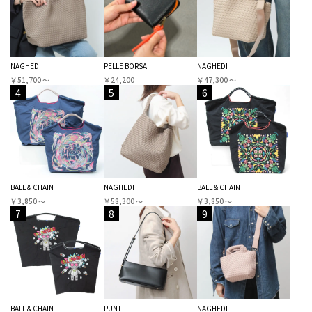
NAGHEDI
PELLE BORSA
NAGHEDI
￥51,700 〜
￥24,200
￥47,300 〜
4
5
6
BALL＆CHAIN
NAGHEDI
BALL＆CHAIN
￥3,850 〜
￥58,300 〜
￥3,850 〜
7
8
9
BALL＆CHAIN
PUNTI.
NAGHEDI