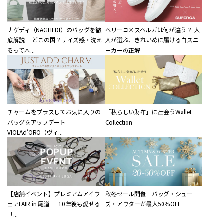
ナゲディ（NAGHEDI）のバッグを徹
ペリーコ×スペルガは何が違う？ 大
底解説｜ どこの国？サイズ感・洗え
人が選ぶ、きれいめに履ける白スニ
るって本...
ーカーの正解
チャームをプラスしてお気に入りの
「私らしい財布」に出会うWallet
バッグをアップデート｜
Collection
VIOLAd'ORO（ヴィ...
【店舗イベント】プレミアムアイウ
秋冬セール開催｜バッグ・シュー
ェアFAIR in 尾道 ｜ 10年後も愛せる
ズ・アウターが最大50％OFF
「...