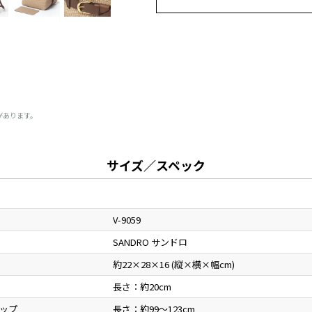
があります。
サイズ／スペック
V-9059
SANDRO サンドロ
約22×28×16 (縦×横×幅cm)
長さ：約20cm
ップ
長さ：約99～123cm