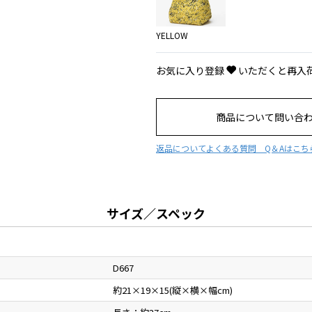
YELLOW
お気に入り登録
いただくと再入
商品について問い合
返品について
よくある質問 Q＆Aはこち
サイズ／スペック
D667
約21×19×15(縦×横×幅cm)