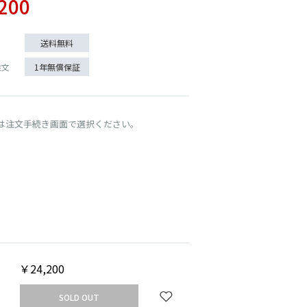
200
送料無料
注文
1年無償保証
UT
は注文手続き画面で選択ください。
OFF WHITE
￥24,200
SOLD OUT