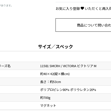
があります。
お気に入り登録
いただくと再入
商品について問い合
サイズ／スペック
リーズ名
11581 SMCRH / VICTORIA ビクトリア M
約40×42(縦×横cm)
長さ：約53cm
ポリプロピレン80% ポリウレタン20%
約700g
マグネット