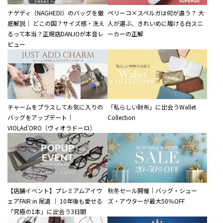
ナゲディ（NAGHEDI）のバッグを徹
ペリーコ×スペルガは何が違う？ 大
底解説｜ どこの国？サイズ感・洗え
人が選ぶ、きれいめに履ける白スニ
るって本当？正規店DANJOが本音レ
ーカーの正解
ビュー
チャームをプラスしてお気に入りの
「私らしい財布」に出会うWallet
バッグをアップデート｜
Collection
VIOLAd'ORO（ヴィオラドーロ）
【店舗イベント】プレミアムアイウ
秋冬セール開催｜バッグ・シュー
ェアFAIR in 尾道 ｜ 10年後も愛せる
ズ・アウターが最大50％OFF
「究極の1本」に出会う3日間