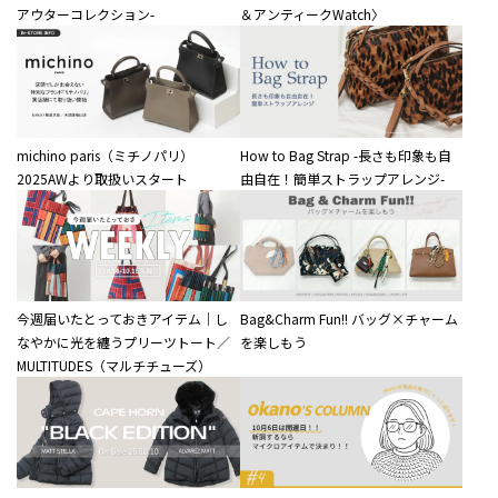
アウターコレクション-
＆アンティークWatch〉
michino paris（ミチノパリ）
How to Bag Strap -長さも印象も自
2025AWより取扱いスタート
由自在！簡単ストラップアレンジ-
今週届いたとっておきアイテム｜し
Bag&Charm Fun!! バッグ×チャーム
なやかに光を纏うプリーツトート／
を楽しもう
MULTITUDES（マルチチューズ）