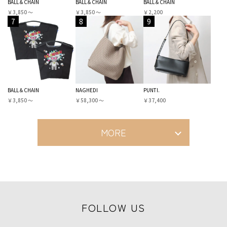
BALL＆CHAIN
BALL＆CHAIN
BALL＆CHAIN
￥3,850 〜
￥3,850 〜
￥2,200
7
8
9
BALL＆CHAIN
NAGHEDI
PUNTI.
￥3,850 〜
￥58,300 〜
￥37,400
MORE
FOLLOW US