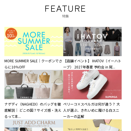
FEATURE
特集
MORE SUMMER SALE｜クーポンでさ
【店舗イベント】 IHATOV（イーハト
らに10％OFF
ーブ） 2027年春夏 予約会 in 尾...
ナゲディ（NAGHEDI）のバッグを徹
ペリーコ×スペルガは何が違う？ 大
底解説｜ どこの国？サイズ感・洗え
人が選ぶ、きれいめに履ける白スニ
るって本...
ーカーの正解