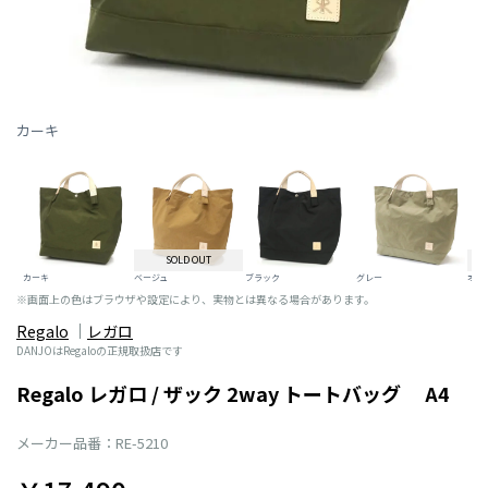
カーキ
SOLD OUT
カーキ
ベージュ
ブラック
グレー
オレ
※画面上の色はブラウザや設定により、実物とは異なる場合があります。
Regalo
レガロ
DANJOはRegaloの正規取扱店です
Regalo レガロ / ザック 2way トートバッグ A4
メーカー品番：RE-5210