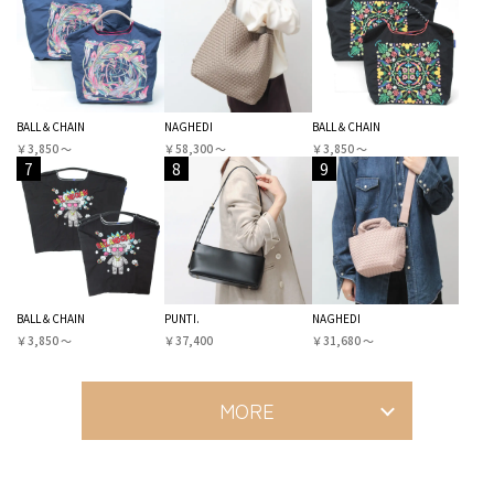
BALL＆CHAIN
NAGHEDI
BALL＆CHAIN
￥3,850 〜
￥58,300 〜
￥3,850 〜
7
8
9
BALL＆CHAIN
PUNTI.
NAGHEDI
￥3,850 〜
￥37,400
￥31,680 〜
MORE