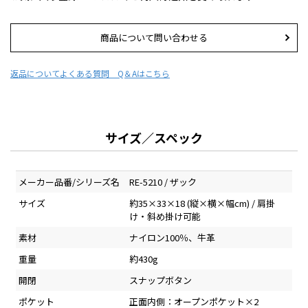
商品について問い合わせる
返品について
よくある質問 Q＆Aはこちら
サイズ／スペック
メーカー品番/シリーズ名
RE-5210 / ザック
サイズ
約35×33×18 (縦×横×幅cm) / 肩掛
け・斜め掛け可能
素材
ナイロン100％、牛革
重量
約430g
開閉
スナップボタン
ポケット
正面内側：オープンポケット×2