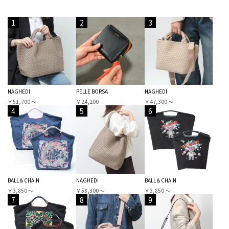
1
2
3
NAGHEDI
PELLE BORSA
NAGHEDI
￥51,700 〜
￥24,200
￥47,300 〜
4
5
6
BALL＆CHAIN
NAGHEDI
BALL＆CHAIN
￥3,850 〜
￥58,300 〜
￥3,850 〜
7
8
9