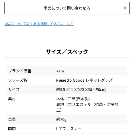
商品について問い合わせる
返品について
よくある質問 Q＆Aはこちら
サイズ／スペック
ブランド品番
4797
シリーズ名
Reinetto Goods レネットグッズ
サイズ
約9.5×11×2(縦×横×幅cm)
素材
本体：牛革(日本製)
裏地：ポリエステル（抗菌・防臭加
工）
重量
約70g
開閉
L字ファスナー