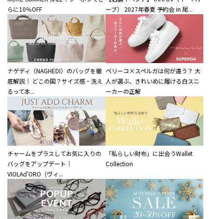
らに10％OFF
ーブ） 2027年春夏 予約会 in 尾...
ナゲディ（NAGHEDI）のバッグを徹
ペリーコ×スペルガは何が違う？ 大
底解説｜ どこの国？サイズ感・洗え
人が選ぶ、きれいめに履ける白スニ
るって本...
ーカーの正解
チャームをプラスしてお気に入りの
「私らしい財布」に出会うWallet
バッグをアップデート｜
Collection
VIOLAd'ORO（ヴィ...