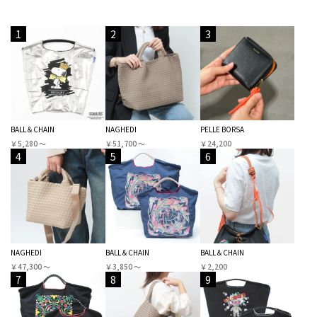
1
2
3
BALL＆CHAIN
NAGHEDI
PELLE BORSA
￥5,280 〜
￥51,700 〜
￥24,200
4
5
6
NAGHEDI
BALL＆CHAIN
BALL＆CHAIN
￥47,300 〜
￥3,850 〜
￥2,200
7
8
9