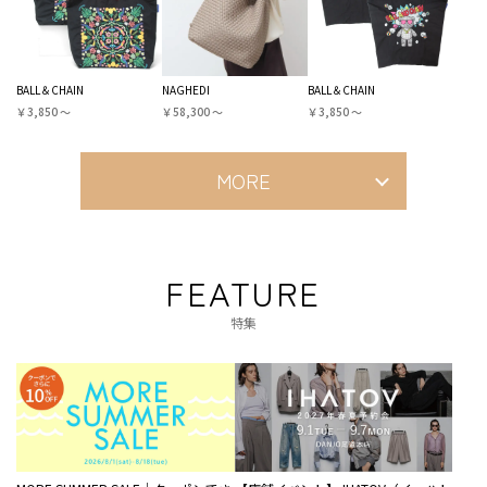
BALL＆CHAIN
NAGHEDI
BALL＆CHAIN
￥3,850 〜
￥58,300 〜
￥3,850 〜
MORE
FEATURE
特集