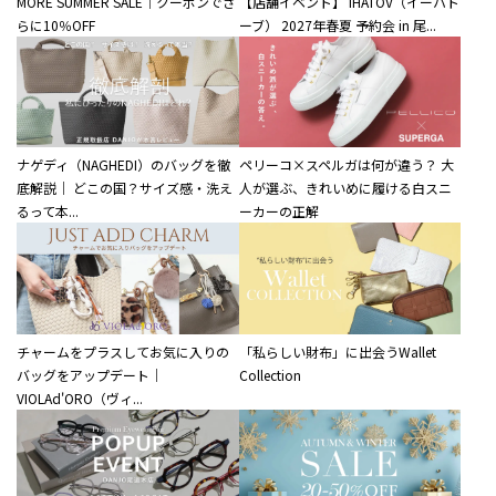
MORE SUMMER SALE｜クーポンでさ
【店舗イベント】 IHATOV（イーハト
らに10％OFF
ーブ） 2027年春夏 予約会 in 尾...
ナゲディ（NAGHEDI）のバッグを徹
ペリーコ×スペルガは何が違う？ 大
底解説｜ どこの国？サイズ感・洗え
人が選ぶ、きれいめに履ける白スニ
るって本...
ーカーの正解
チャームをプラスしてお気に入りの
「私らしい財布」に出会うWallet
バッグをアップデート｜
Collection
VIOLAd'ORO（ヴィ...