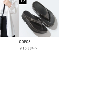
12
OOFOS
￥10,384 〜