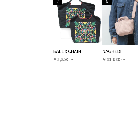
7
8
BALL＆CHAIN
NAGHEDI
￥3,850 〜
￥31,680 〜