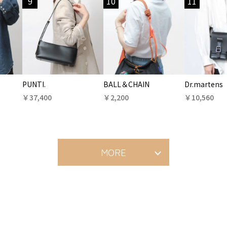
9
10
11
PUNTI.
BALL＆CHAIN
Dr.martens
￥37,400
￥2,200
￥10,560
MORE