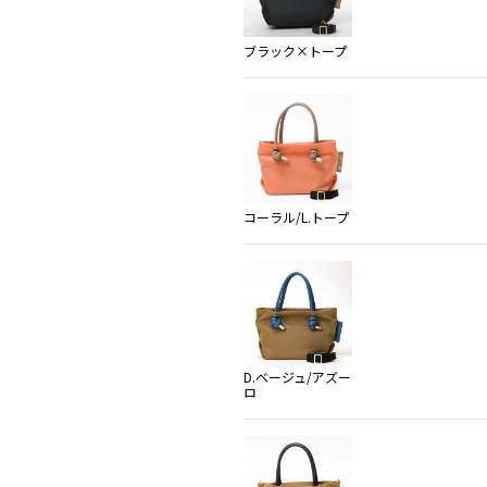
ブラック×トープ
コーラル/L.トープ
D.ベージュ/アズー
ロ