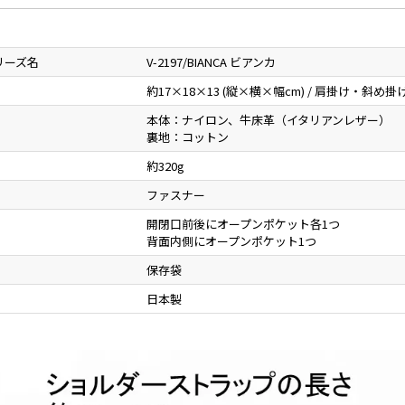
リーズ名
V-2197/BIANCA ビアンカ
約17×18×13 (縦×横×幅cm) / 肩掛け・斜め
本体：ナイロン、牛床革（イタリアンレザー）
裏地：コットン
約320g
ファスナー
開閉口前後にオープンポケット各1つ
背面内側にオープンポケット1つ
保存袋
日本製