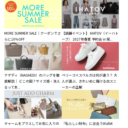
MORE SUMMER SALE｜クーポンでさ
【店舗イベント】 IHATOV（イーハト
らに10％OFF
ーブ） 2027年春夏 予約会 in 尾...
ナゲディ（NAGHEDI）のバッグを徹
ペリーコ×スペルガは何が違う？ 大
底解説｜ どこの国？サイズ感・洗え
人が選ぶ、きれいめに履ける白スニ
るって本...
ーカーの正解
チャームをプラスしてお気に入りの
「私らしい財布」に出会うWallet