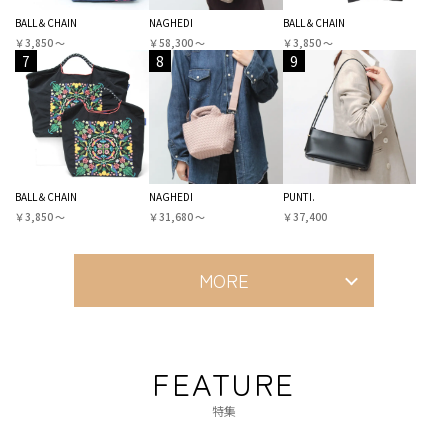
BALL＆CHAIN
NAGHEDI
BALL＆CHAIN
￥3,850 〜
￥58,300 〜
￥3,850 〜
7
8
9
BALL＆CHAIN
NAGHEDI
PUNTI.
￥3,850 〜
￥31,680 〜
￥37,400
MORE
FEATURE
特集