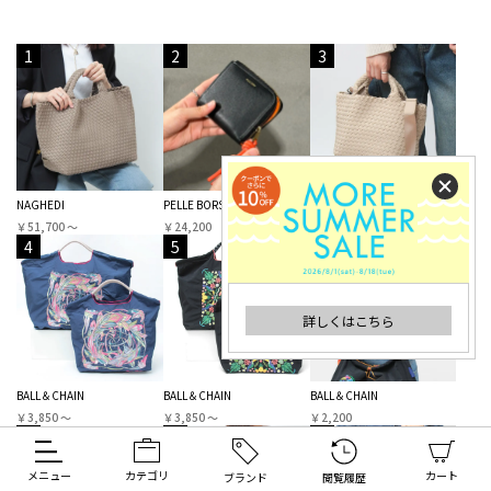
1
2
3
NAGHEDI
PELLE BORSA
NAGHEDI
￥51,700 〜
￥24,200
￥47,300 〜
4
5
6
詳しくはこちら
BALL＆CHAIN
BALL＆CHAIN
BALL＆CHAIN
￥3,850 〜
￥3,850 〜
￥2,200
7
8
9
メニュー
カテゴリ
カート
ブランド
閲覧履歴