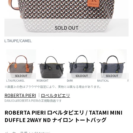
SOLD OUT
L.TAUPE/CAMEL
SOLD OUT
SOLD OUT
SOLD OUT
L.TAUPE/CAMEL
MIDNIGHT
DARK
NAUTICAL
PETR
※画面上の色はブラウザや設定により、実物とは異なる場合があります。
ROBERTA PIERI
ロベルタピエリ
DANJOはROBERTA PIERIの正規取扱店です
ROBERTA PIERI ロベルタピエリ / TATAMI MINI
DUFFLE 2WAY ND ナイロン トートバッグ