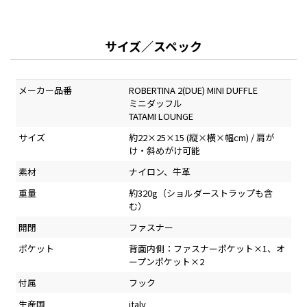
サイズ／スペック
メーカー品番
ROBERTINA 2(DUE) MINI DUFFLE
ミニダッフル
TATAMI LOUNGE
サイズ
約22×25×15 (縦×横×幅cm) / 肩が
け・斜めがけ可能
素材
ナイロン、牛革
重量
約320g（ショルダーストラップも含
む）
開閉
ファスナー
ポケット
背面内側：ファスナーポケット×1、オ
ープンポケット×2
付属
フック
生産国
italy