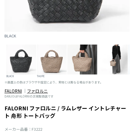
BLACK
BLACK
TAUPE
※画面上の色はブラウザや設定により、実物とは異なる場合があります。
FALORNI
ファロルニ
DANJOはFALORNIの正規取扱店です
FALORNI ファロルニ / ラムレザー イントレチャー
ト 舟形 トートバッグ
メーカー品番：F3222