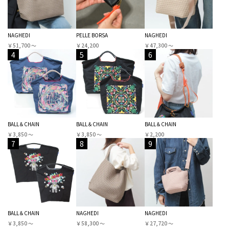
NAGHEDI
PELLE BORSA
NAGHEDI
￥51,700 〜
￥24,200
￥47,300 〜
4
5
6
BALL＆CHAIN
BALL＆CHAIN
BALL＆CHAIN
￥3,850 〜
￥3,850 〜
￥2,200
7
8
9
BALL＆CHAIN
NAGHEDI
NAGHEDI
￥3,850 〜
￥58,300 〜
￥27,720 〜