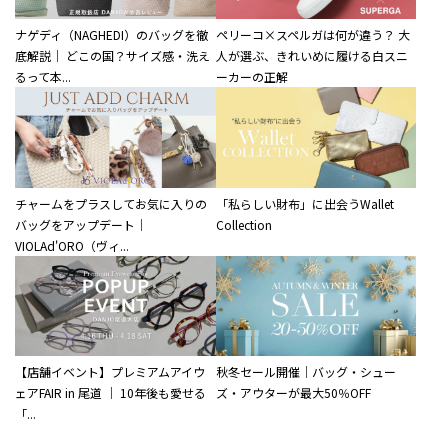
ナゲディ（NAGHEDI）のバッグを徹
ペリーコ×スペルガは何が違う？ 大
底解説｜ どこの国？サイズ感・洗え
人が選ぶ、きれいめに履ける白スニ
るって本...
ーカーの正解
チャームをプラスしてお気に入りの
「私らしい財布」に出会うWallet
バッグをアップデート｜
Collection
VIOLAd'ORO（ヴィ...
【店舗イベント】プレミアムアイウ
秋冬セール開催｜バッグ・シュー
ェアFAIR in 尾道 ｜ 10年後も愛せる
ズ・アウターが最大50％OFF
「...