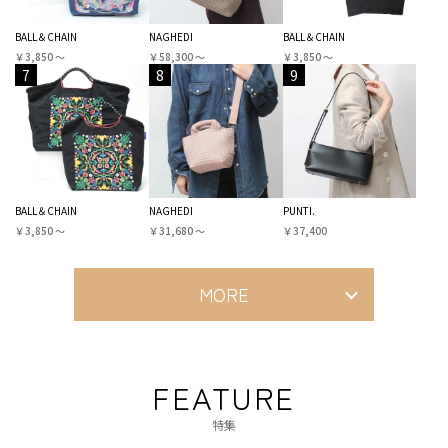
BALL＆CHAIN
NAGHEDI
BALL＆CHAIN
￥3,850 〜
￥58,300 〜
￥3,850 〜
7
8
9
BALL＆CHAIN
NAGHEDI
PUNTI.
￥3,850 〜
￥31,680 〜
￥37,400
MORE
FEATURE
特集