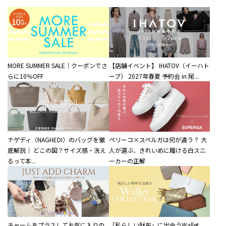
MORE SUMMER SALE｜クーポンでさ
【店舗イベント】 IHATOV（イーハト
らに10％OFF
ーブ） 2027年春夏 予約会 in 尾...
ナゲディ（NAGHEDI）のバッグを徹
ペリーコ×スペルガは何が違う？ 大
底解説｜ どこの国？サイズ感・洗え
人が選ぶ、きれいめに履ける白スニ
るって本...
ーカーの正解
チャームをプラスしてお気に入りの
「私らしい財布」に出会うWallet