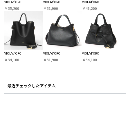
VIOLAd'ORO
VIOLAd'ORO
VIOLAd'ORO
￥35,200
￥31,900
￥46,200
VIOLAd'ORO
VIOLAd'ORO
VIOLAd'ORO
￥34,100
￥31,900
￥34,100
最近チェックしたアイテム