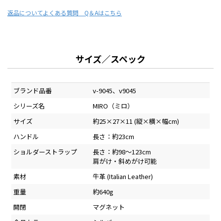
返品について
よくある質問 Q＆Aはこちら
サイズ／スペック
ブランド品番
v-9045、v9045
シリーズ名
MIRO（ミロ）
サイズ
約25×27×11 (縦×横×幅cm)
ハンドル
長さ：約23cm
ショルダーストラップ
長さ：約98～123cm
肩がけ・斜めがけ可能
素材
牛革 (Italian Leather)
重量
約640g
開閉
マグネット