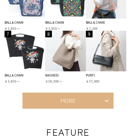
BALL＆CHAIN
BALL＆CHAIN
BALL＆CHAIN
￥3,850 〜
￥3,850 〜
￥2,200
7
8
9
BALL＆CHAIN
NAGHEDI
PUNTI.
￥3,850 〜
￥58,300 〜
￥37,400
MORE
FEATURE