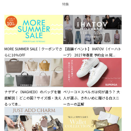
特集
MORE SUMMER SALE｜クーポンでさ
【店舗イベント】 IHATOV（イーハト
らに10％OFF
ーブ） 2027年春夏 予約会 in 尾...
ナゲディ（NAGHEDI）のバッグを徹
ペリーコ×スペルガは何が違う？ 大
底解説｜ どこの国？サイズ感・洗え
人が選ぶ、きれいめに履ける白スニ
るって本...
ーカーの正解