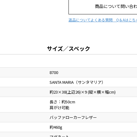
商品について問い合
返品について
よくある質問 Q＆Aはこち
サイズ／スペック
8700
SANTA MARIA（サンタマリア）
約23×38(上辺26)×9 (縦×横×幅cm)
長さ：約50cm
肩がけ可能
バッファローカーフレザー
約460g
マグネット