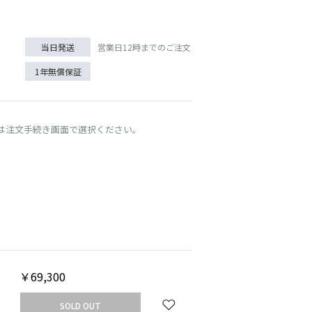
営業日12時までのご注文
当日発送
1年無償保証
UT
は注文手続き画面で選択ください。
TAN
￥69,300
SOLD OUT