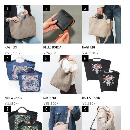
1
2
3
NAGHEDI
PELLE BORSA
NAGHEDI
￥51,700 〜
￥24,200
￥47,300 〜
4
5
6
BALL＆CHAIN
NAGHEDI
BALL＆CHAIN
￥3,850 〜
￥58,300 〜
￥3,850 〜
7
8
9