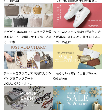
らに10％OFF
ーブ） 2027年春夏 予約会 in 尾...
ナゲディ（NAGHEDI）のバッグを徹
ペリーコ×スペルガは何が違う？ 大
底解説｜ どこの国？サイズ感・洗え
人が選ぶ、きれいめに履ける白スニ
るって本...
ーカーの正解
チャームをプラスしてお気に入りの
「私らしい財布」に出会うWallet
バッグをアップデート｜
Collection
VIOLAd'ORO（ヴィ...