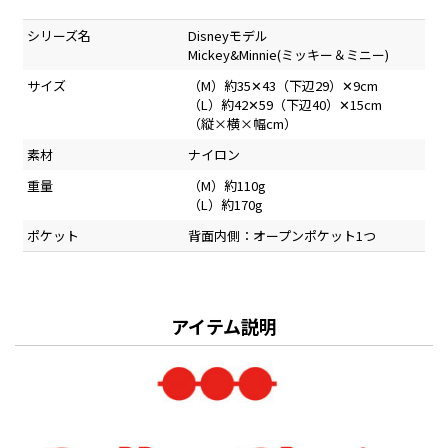
シリーズ名
Disneyモデル
Mickey&Minnie(ミッキー＆ミニー)
サイズ
（M）約35✕43（下辺29）✕9cm
（L）約42✕59（下辺40）✕15cm
（縦×横×幅cm）
素材
ナイロン
重量
（M）約110g
（L）約170g
ポケット
背面内側：オープンポケット1つ
アイテム説明